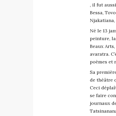
, il fut aus
Bessa, Tovo
Njakatiana,
Né le 13 jan
peinture, la
Beaux Arts,
avaratra. C
poèmes et 
Sa première
de théâtre 
Ceci déplaî
se faire co
journaux de
Tatsinanana