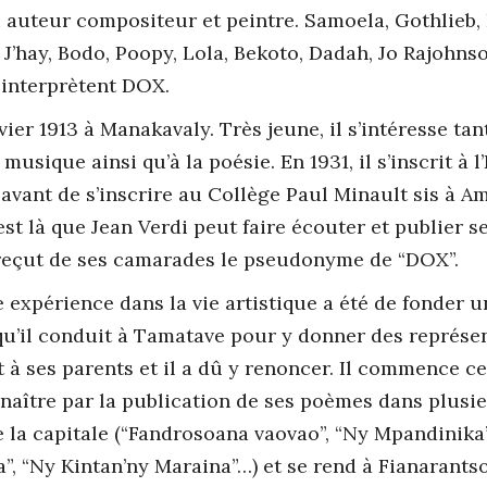
si auteur compositeur et peintre. Samoela, Gothlieb, 
 J’hay, Bodo, Poopy, Lola, Bekoto, Dadah, Jo Rajohnso
 interprètent DOX.
vier 1913 à Manakavaly. Très jeune, il s’intéresse tant
 musique ainsi qu’à la poésie. En 1931, il s’inscrit à l
 avant de s’inscrire au Collège Paul Minault sis à A
’est là que Jean Verdi peut faire écouter et publier 
reçut de ses camarades le pseudonyme de “DOX”.
 expérience dans la vie artistique a été de fonder 
qu’il conduit à Tamatave pour y donner des représen
t à ses parents et il a dû y renoncer. Il commence c
nnaître par la publication de ses poèmes dans plusi
 la capitale (“Fandrosoana vaovao”, “Ny Mpandinika”
”, “Ny Kintan’ny Maraina”…) et se rend à Fianarants