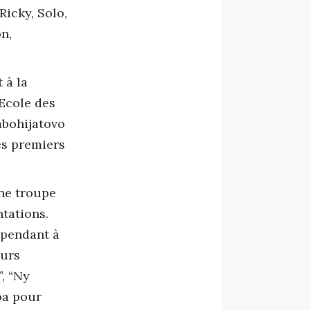
Ricky, Solo,
n,
 à la
’Ecole des
mbohijatovo
ses premiers
une troupe
tations.
ependant à
eurs
, “Ny
oa pour