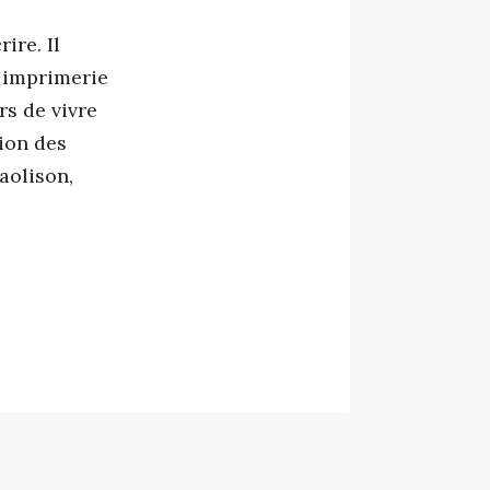
ire. Il
e imprimerie
rs de vivre
nion des
aolison,