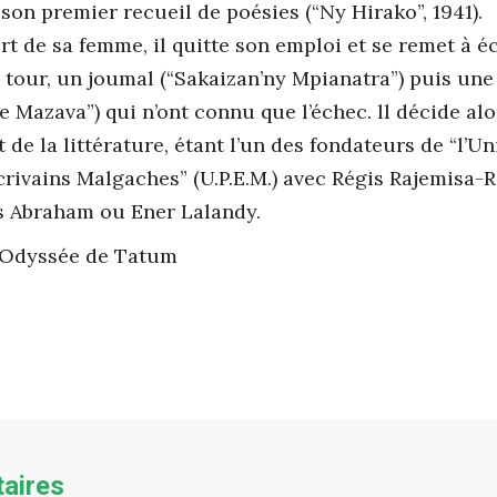
 son premier recueil de poésies (“Ny Hirako”, 1941).
t de sa femme, il quitte son emploi et se remet à écr
à tour, un joumal (“Sakaizan’ny Mpianatra”) puis un
e Mazava”) qui n’ont connu que l’échec. ll décide alo
 de la littérature, étant l’un des fondateurs de “l’U
crivains Malgaches” (U.P.E.M.) avec Régis Rajemisa-R
s Abraham ou Ener Lalandy.
l’Odyssée de Tatum
aires