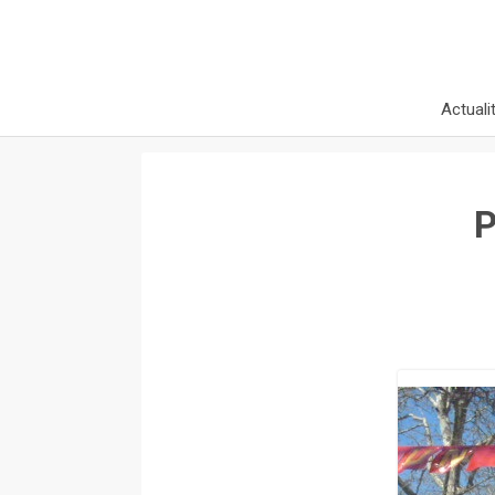
Actuali
P