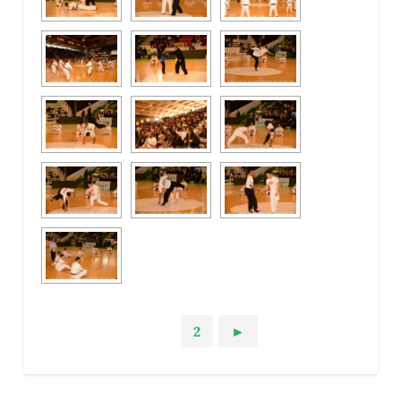
1
2
►