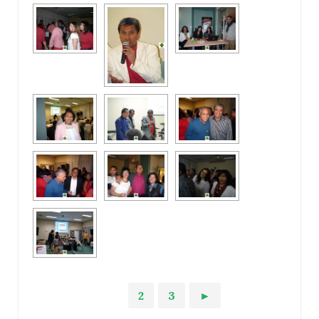
1
2
3
►