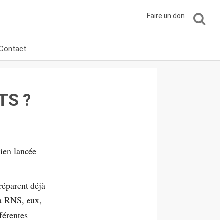
Faire un don
Contact
TS ?
bien lancée
réparent déjà
la RNS, eux,
férentes