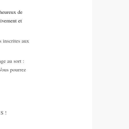
 heureux de
tivement et
s inscrites aux
age au sort :
 Vous pourrez
 S !