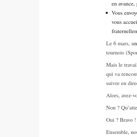
en avance, 
Vous envoye
vous accuei
fraternelle
Le 6 mars, u
n
tournois (Spor
Mais le travai
qui va rencon
suivre en dire
Alors, avez-v
Non ? Qu’atte
Oui ? Bravo !
Ensemble, nou