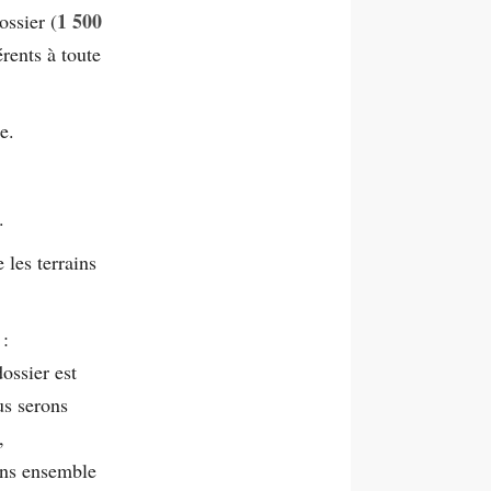
1 500
ossier (
rents à toute
e.
.
 les terrains
 :
ossier est
s serons
,
ons ensemble