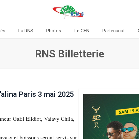
tés
La RNS
Photos
Le CEN
Partenariat
RNS Billetterie
'alina Paris 3 mai 2025
nneur GaEi Elidiot, Vaiavy Chila,
gasy et boissons seront servis sur