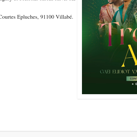
ourtes Epluches, 91100 Villabé.