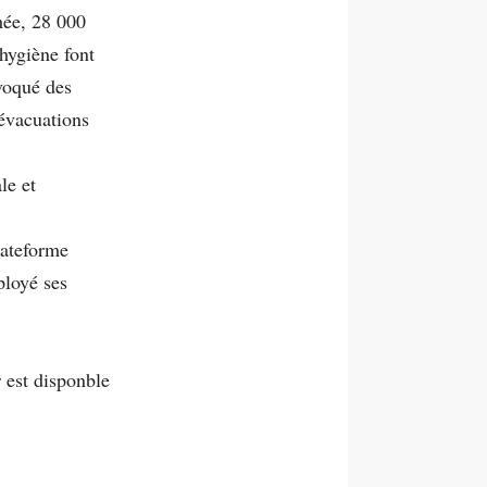
hée, 28 000
hygiène font
ovoqué des
 évacuations
le et
lateforme
ployé ses
 est disponble