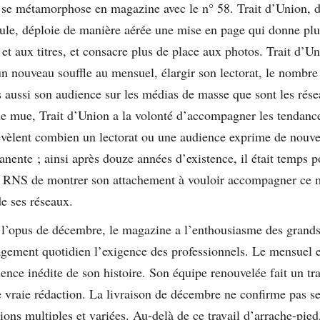
 se métamorphose en magazine avec le n° 58. Trait d’Union, d
ule, déploie de manière aérée une mise en page qui donne plus
et aux titres, et consacre plus de place aux photos. Trait d’U
un nouveau souffle au mensuel, élargir son lectorat, le nombre
 aussi son audience sur les médias de masse que sont les rése
e mue, Trait d’Union a la volonté d’accompagner les tendance
révèlent combien un lectorat ou une audience exprime de nouve
nente ; ainsi après douze années d’existence, il était temps p
a RNS de montrer son attachement à vouloir accompagner ce
de ses réseaux.
c l’opus de décembre, le magazine a l’enthousiasme des grands 
gement quotidien l’exigence des professionnels. Le mensuel en
ence inédite de son histoire. Son équipe renouvelée fait un tr
e vraie rédaction. La livraison de décembre ne confirme pas s
ions multiples et variées. Au-delà de ce travail d’arrache-pie