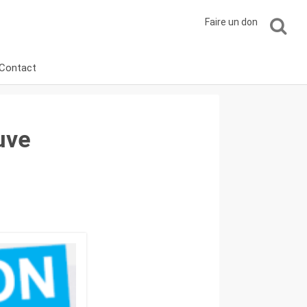
Faire un don
Contact
uve
uve