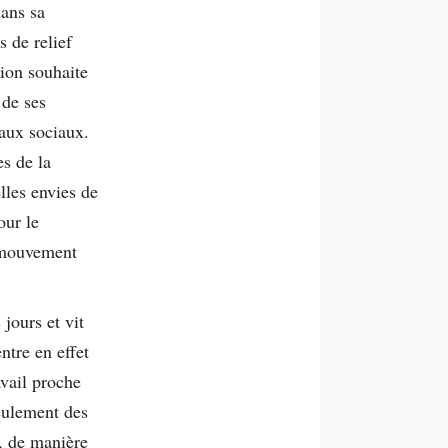
ans sa
 de relief
nion souhaite
 de ses
aux sociaux.
s de la
lles envies de
our le
 mouvement
jours et vit
tre en effet
avail proche
eulement des
d, de manière