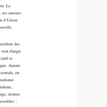
eur. Le
, ses amours
it d’Union
ouvelle
arrefour des
 veut élargir
iatif et
ique. Autant
izontale, en
rnalisme
talents,
mage, donner
possibles :