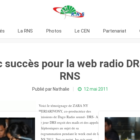
tés
La RNS
Photos
Le CEN
Partenariat
 succès pour la web radio DR
RNS
Publié par Nathalie
12 mai 2011
Voici le témoignage de ZARA NY
HERIARIVONY, co-productrice des
émissions de Dago Radio sound- DRS- A
ce jour DRS reçoit des mails et des appels
téléphoniques au sujet de sa
programmation pendant le week end de la
RNS 2011. Sur ce point, les avis sont