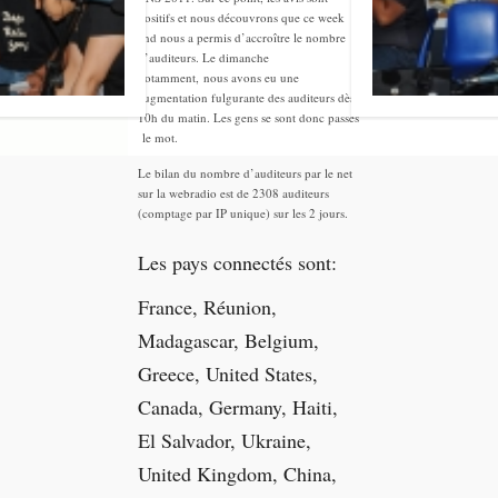
positifs et nous découvrons que ce week
end nous a permis d’accroître le nombre
d’auditeurs. Le dimanche
notamment, nous avons eu une
augmentation fulgurante des auditeurs dès
10h du matin. Les gens se sont donc passés
le mot.
Le bilan du nombre d’auditeurs par le net
sur la webradio est de 2308 auditeurs
(comptage par IP unique) sur les 2 jours.
Les pays connectés sont:
France, Réunion,
Madagascar, Belgium,
Greece, United States,
Canada, Germany, Haiti,
El Salvador, Ukraine,
United Kingdom, China,