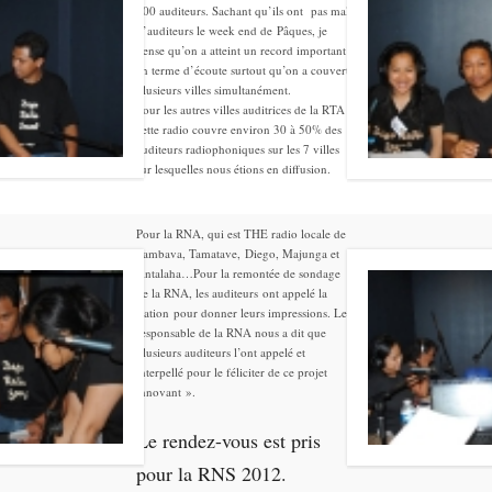
000 auditeurs. Sachant qu’ils ont pas mal
d’auditeurs le week end de Pâques, je
pense qu’on a atteint un record important
en terme d’écoute surtout qu’on a couvert
plusieurs villes simultanément.
Pour les autres villes auditrices de la RTA ,
cette radio couvre environ 30 à 50% des
auditeurs radiophoniques sur les 7 villes
sur lesquelles nous étions en diffusion.
Pour la RNA, qui est THE radio locale de
Sambava, Tamatave, Diego, Majunga et
Antalaha…Pour la remontée de sondage
de la RNA, les auditeurs ont appelé la
station pour donner leurs impressions. Le
responsable de la RNA nous a dit que
plusieurs auditeurs l’ont appelé et
interpellé pour le féliciter de ce projet
innovant ».
Le rendez-vous est pris
pour la RNS 2012.