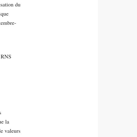
sation du
ique
ptembre-
la RNS
s
ue la
de valeurs