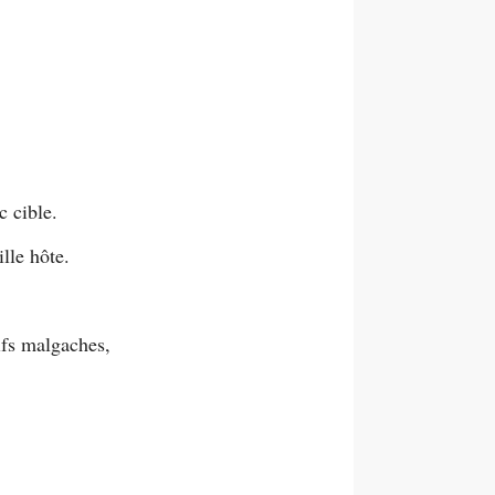
c cible.
lle hôte.
ifs malgaches,