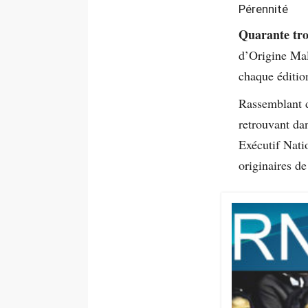
Pérennité
Quarante tro
d’Origine Mal
chaque éditio
Rassemblant d
retrouvant da
Exécutif Nati
originaires d