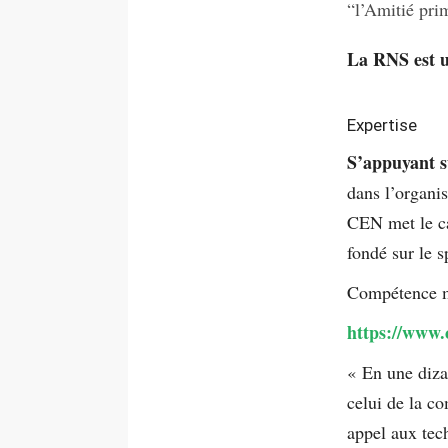
“l’Amitié pri
La RNS est u
Expertise
S’appuyant su
dans l’organis
CEN met le ca
fondé sur le sp
Compétence m
https://www.
« En une diza
celui de la c
appel aux tec