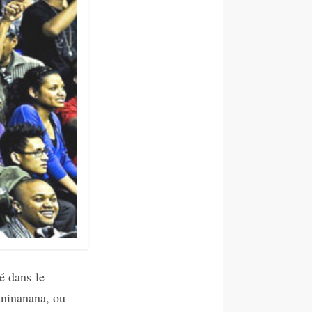
té dans le
aninanana, ou