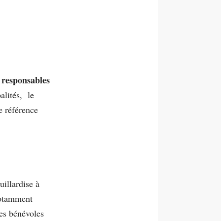
t responsables
alités, le
e référence
uillardise à
notamment
es bénévoles