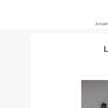
Actuali
L