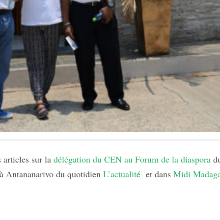
articles sur la
délégation du CEN au Forum de la diaspora
du
 à Antananarivo du quotidien
L’actualité
et dans
Midi Madaga