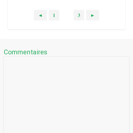
◄
1
2
3
►
Commentaires