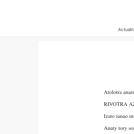
Actuali
Atolotra anar
RIVOTRA 
Izato ianao 
Anaty tory s