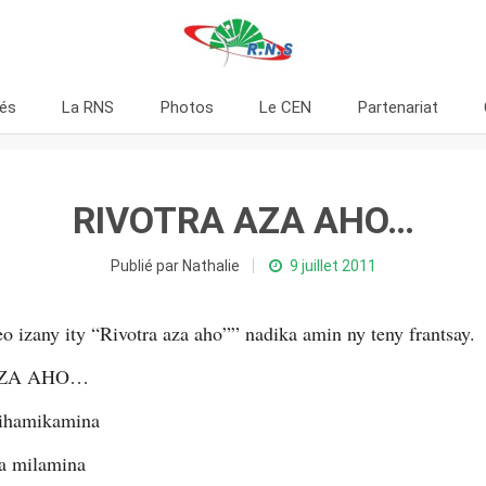
tés
La RNS
Photos
Le CEN
Partenariat
RIVOTRA AZA AHO…
Publié par Nathalie
9 juillet 2011
eo izany ity “Rivotra aza aho”” nadika amin ny teny frantsay.
AZA AHO…
mihamikamina
oa milamina