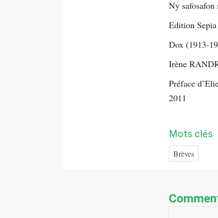
Ny safosafon 
Edition Sepia
Dox (1913-197
Irène RAN
Préface d’El
2011
Mots clés
Brèves
Comment