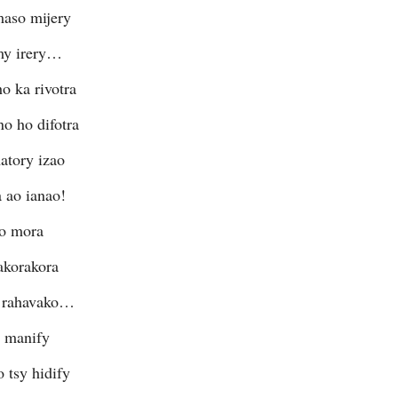
aso mijery
my irery…
o ka rivotra
o ho difotra
atory izao
a ao ianao!
fo mora
akorakora
a rahavako…
 manify
 tsy hidify