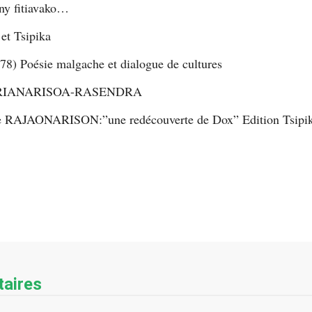
ny fitiavako…
 et Tsipika
8) Poésie malgache et dialogue de cultures
DRIANARISOA-RASENDRA
ie RAJAONARISON:”une redécouverte de Dox” Edition Tsipik
aires