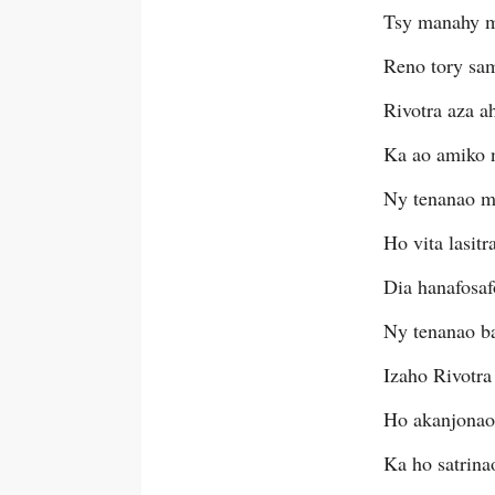
Tsy manahy m
Reno tory sa
Rivotra aza ah
Ka ao amiko n
Ny tenanao m
Ho vita lasitr
Dia hanafosa
Ny tenanao b
Izaho Rivotr
Ho akanjonao
Ka ho satrinao