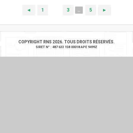
◄
1
2
3
5
►
…
COPYRIGHT RNS 2026. TOUS DROITS RÉSERVÉS.
SIRET N° : 487 633 158 00018 APE 9499Z