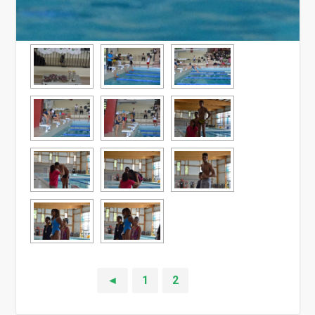
◄
1
2
3