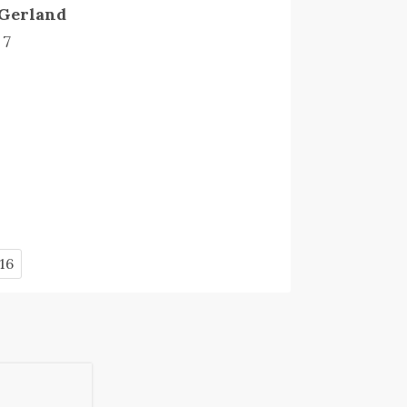
 Gerland
 7
16