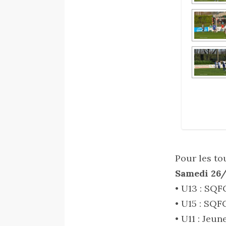
Pour les to
Samedi 26/
• U13 : SQF
• U15 : SQF
• U11 : Jeu