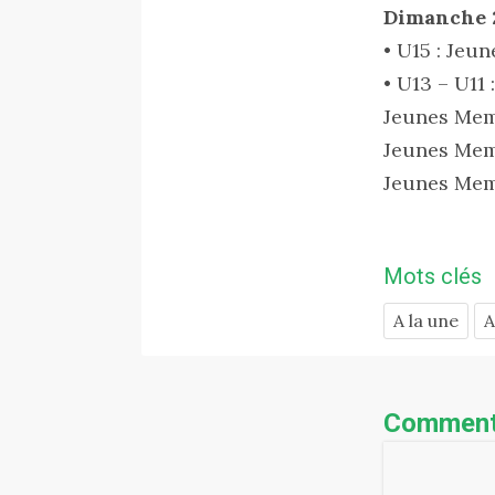
Dimanche 2
• U15 : Jeu
• U13 – U11 :
Jeunes Memb
Jeunes Memb
Jeunes Mem
Mots clés
A la une
A
Comment