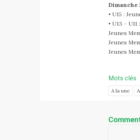
Dimanche 2
• U15 : Jeu
• U13 – U11 :
Jeunes Memb
Jeunes Memb
Jeunes Mem
Mots clés
A la une
A
Comment