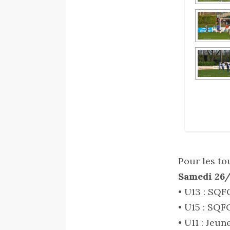
Pour les to
Samedi 26/
• U13 : SQF
• U15 : SQF
• U11 : Jeu