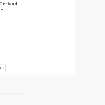
 Gerland
 7
16