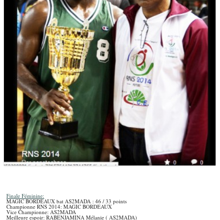
Finale Féminine:
MAGIC BORDEAUX bat AS2MADA : 46 / 33 points
Championne RNS 2014: MAGIC BORDEAUX
Vice Championne: AS2MADA
Meilleure espoir: RABENJAMINA Mélanie ( AS2MADA)