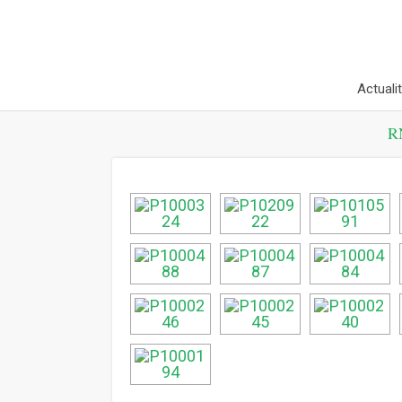
Actuali
R