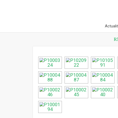
Actuali
R